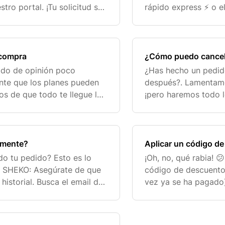
ro portal. ¡Tu solicitud se
rápido express ⚡️ o 
in que tengas que esperar
diferentes métodos d
🇪🇸 Método
 compra
¿Cómo puedo cancel
ado de opinión poco
¿Has hecho un pedid
te que los planes pueden
después?. Lamentamo
os de que todo te llegue lo
¡pero haremos todo l
reparar tu paquete justo
asegurarnos de que t
posible, empezamos 
tamente?
Aplicar un código d
do tu pedido? Esto es lo
¡Oh, no, qué rabia! 
ta SHEKO: Asegúrate de que
código de descuento 
historial. Busca el email de
vez ya se ha pagado)
ibido un correo electrónico
contabilizado en la 
¡Pero