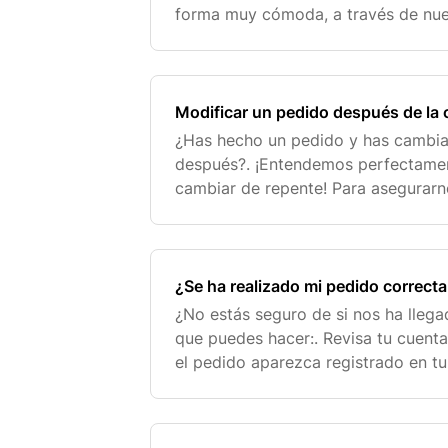
forma muy cómoda, a través de nuest
pone en marcha automáticamente, s
nuestra respu
Modificar un pedido después de la
¿Has hecho un pedido y has cambi
después?. ¡Entendemos perfectamen
cambiar de repente! Para asegurarn
más rápido posible, empezamos a p
después de que reali
¿Se ha realizado mi pedido correc
¿No estás seguro de si nos ha llega
que puedes hacer:. Revisa tu cuen
el pedido aparezca registrado en tu 
confirmación: Comprueba si has rec
de