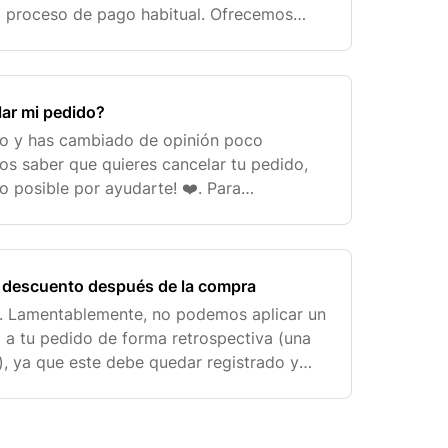
el proceso de pago habitual. Ofrecemos
e pago según la opción que prefieras.
ar mi pedido?
o y has cambiado de opinión poco
s saber que quieres cancelar tu pedido,
o posible por ayudarte! ❤️. Para
odos los pedidos se envíen lo más rápido
a prep
e descuento después de la compra
😕. Lamentablemente, no podemos aplicar un
a tu pedido de forma retrospectiva (una
, ya que este debe quedar registrado y
factura original desde el primer momento.