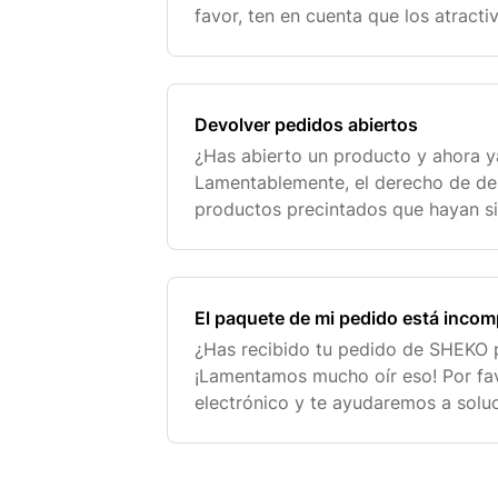
favor, ten en cuenta que los atracti
regalos que recibes con tu pack sol
condicio
Devolver pedidos abiertos
¿Has abierto un producto y ahora y
Lamentablemente, el derecho de des
productos precintados que hayan si
razones de salud o higiene no es po
eso, en este
El paquete de mi pedido está incom
¿Has recibido tu pedido de SHEKO p
¡Lamentamos mucho oír eso! Por fav
electrónico y te ayudaremos a soluc
Para que podamos procesar tu solic
y sin contratiempos,