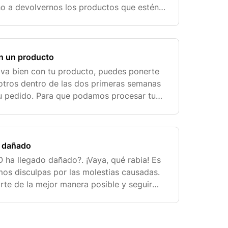
ho a devolvernos los productos que estén
ntados (¡aunque, por supuesto, nos dé un p
on un producto
 va bien con tu producto, puedes ponerte
otros dentro de las dos primeras semanas
tu pedido. Para que podamos procesar tu
ido posible, te agradeceríamos que nos
o dañado
ha llegado dañado?. ¡Vaya, qué rabia! Es
imos disculpas por las molestias causadas.
rte de la mejor manera posible y seguir
procesos de envío, te agradeceríamos que