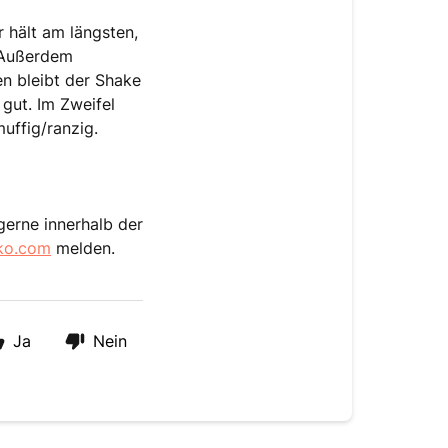
 hält am längsten,
 Außerdem
n bleibt der Shake
 gut.
Im Zweifel
uffig/ranzig.
gerne innerhalb der
ko.com
melden.
Ja
Nein