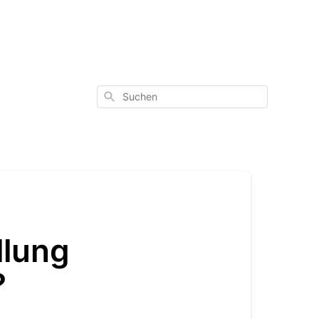
Suchen
llung
?