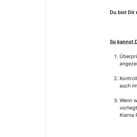
Du bist Dir
So kannst 
Überpr
angezei
Kontrol
auch i
Wenn we
vorlieg
Klarna 